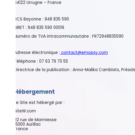
64122 Urrugne – France
RCS Bayonne : 948 835 590
SIRET : 948 835 590 00019
Numéro de TVA intracommunautaire :
FR72948835590
Adresse électronique :
contact@emopsy.com
Téléphone : 07 63 79 70 55
Directrice de la publication : Anna-Malika Camblats, Présidente d
Hébergement
Le Site est hébergé par :
SiteW.com
92 rue de Marmiesse
15000 Aurillac
France