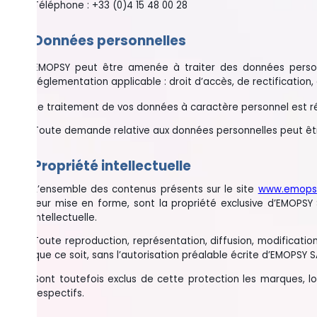
Téléphone : +33 (0)4 15 48 00 28
Données personnelles
EMOPSY peut être amenée à traiter des données personnelles a
réglementation applicable : droit d’accès, de rectification, d’effac
Le traitement de vos données à caractère personnel est régi conf
Toute demande relative aux données personnelles peut être adre
Propriété intellectuelle
L’ensemble des contenus présents sur le site
www.emopsy.com
,
leur mise en forme, sont la propriété exclusive d’EMOPSY SASU ou 
intellectuelle.
Toute reproduction, représentation, diffusion, modification, adapt
que ce soit, sans l’autorisation préalable écrite d’EMOPSY SASU, es
Sont toutefois exclus de cette protection les marques, logos, vis
respectifs.