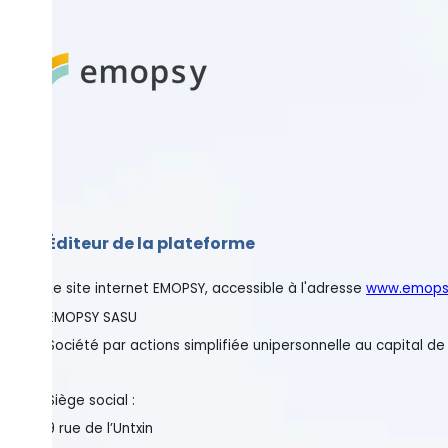
Éditeur de la plateforme
Le site internet EMOPSY, accessible à l'adresse
www.emopsy.com
(
EMOPSY SASU
Société par actions simplifiée unipersonnelle au capital de 10 000 
Siège social :
9 rue de l’Untxin